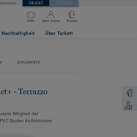
OBJEKT
WOHNEN
nformation
0
Muster
Hilfe
Mein Konto
 BRICK
Nachhaltigkeit
Über Tarkett
N
DOKUMENTE
ct+ - Terrazzo
Muster 
Zum Ver
este Mitglied der
n PVC Boden Kollektionen
 Markt, mit dem besten
gkeit.