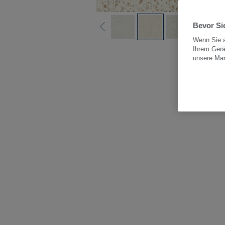
Bevor Sie
Wenn Sie a
Ihrem Gerä
Alle
unsere Ma