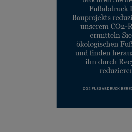
Fußabdruck 
Bauprojekts reduz
unserem CO2-R
ermitteln Si
ökologischen Fu
und finden heraus
ihn durch Rec
reduziere
CO2 FUSSABDRUCK BERE