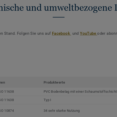
nische und umweltbezogene 
en Stand. Folgen Sie uns auf
Facebook
und
YouTube
oder abonn
men
Produktwerte
SO 11638
PVC Bodenbelag mit einer Schaumstoffschicht
SO 11638
Typ I
SO 10874
34 sehr starke Nutzung