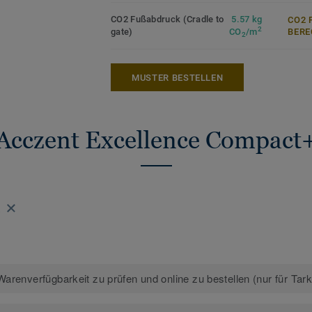
CO2 Fußabdruck (Cradle to
5.57 kg
CO2 
2
gate)
CO
/m
ERE
2
MUSTER BESTELLEN
Acczent Excellence Compact
arenverfügbarkeit zu prüfen und online zu bestellen (nur für Tar