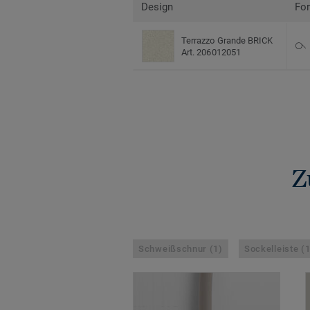
Design
Fo
Terrazzo Grande BRICK
Art. 206012051
Z
Schweißschnur (1)
Sockelleiste (1