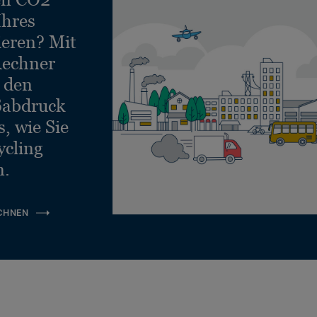
Ihres
ieren? Mit
echner
e den
ßabdruck
, wie Sie
ycling
n.
CHNEN