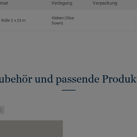
rmat
Verlegung
Verpackung
Kleben (Glue
Rolle 2 x 23 m
Down)
ubehör und passende Produk
)