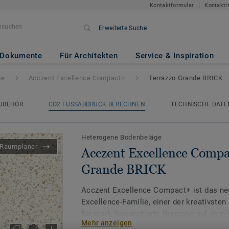
Kontaktformular
Kontakti
Erweiterte Suche
ce Compact+
- Terrazzo Grande
Dokumente
Für Architekten
Service & Inspiration
ge
Acczent Excellence Compact+
Terrazzo Grande BRICK
UBEHÖR
CO2 FUSSABDRUCK BERECHNEN
TECHNISCHE DATE
Heterogene Bodenbeläge
Raumplaner
Acczent Excellence Compa
Grande BRICK
Acczent Excellence Compact+ ist das neu
Excellence-Familie, einer der kreativste
für stark frequentierte Bereiche auf dem
Mehr anzeigen
Verhältnis von Trittschall- und Druckfesti