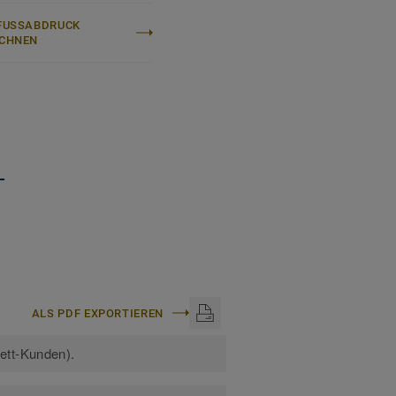
FUSSABDRUCK B
CHNEN
+
ALS PDF EXPORTIEREN
kett-Kunden).