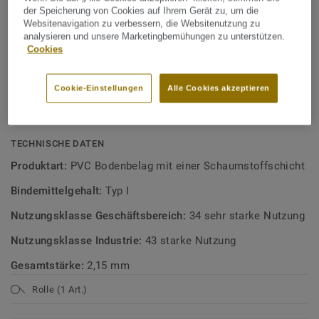
der Speicherung von Cookies auf Ihrem Gerät zu, um die
XXL-Formate, 2x6 m, kein Rapport
Heterogene Bodenbeläge
Websitenavigation zu verbessern, die Websitenutzung zu
27% recycelter Inhalt
analysieren und unsere Marketingbemühungen zu unterstützen.
Cookies
ReStart ready
100% recycelbar
Cookie-Einstellungen
Alle Cookies akzeptieren
100% phthalatfrei
TECHNISCHE DATEN
Produktart:
PVC Bodenbelag mit einer Schaumstoffschicht
Bindemittelgehalt:
Typ I
Nutzungsklasse Geschäftsbereich:
34 sehr starke Nutzung
Nutzungsklasse Industrie:
43 starke Nutzung
Gesamtstärke:
2,15 mm
Rolle (1 Art.)