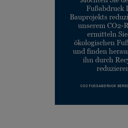
Fußabdruck 
Bauprojekts reduz
unserem CO2-R
ermitteln Si
ökologischen Fu
und finden heraus
ihn durch Rec
reduziere
CO2 FUSSABDRUCK BERE