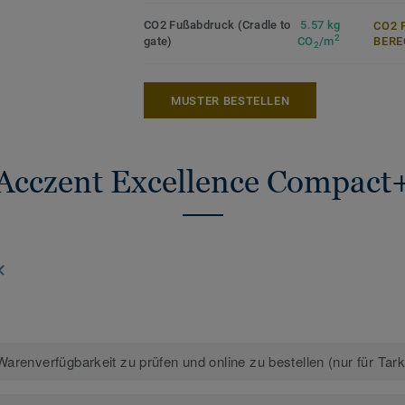
CO2 Fußabdruck (Cradle to
5.57 kg
CO2 
2
gate)
CO
/m
ERE
2
MUSTER BESTELLEN
Acczent Excellence Compact
arenverfügbarkeit zu prüfen und online zu bestellen (nur für Tar