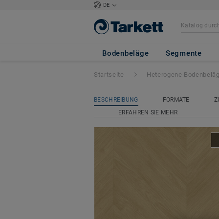
DE
Acczent Excellen
Bodenbeläge
Segmente
Startseite
Heterogene Bodenbelä
BESCHREIBUNG
FORMATE
Z
ERFAHREN SIE MEHR