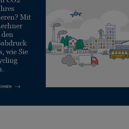
Ihres
ieren? Mit
echner
e den
ßabdruck
, wie Sie
ycling
n.
CHNEN