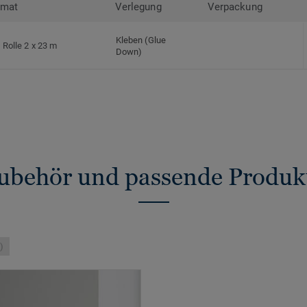
rmat
Verlegung
Verpackung
Kleben (Glue
Rolle 2 x 23 m
Down)
ubehör und passende Produk
)