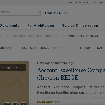
Kontaktformular
Kontakti
Erweiterte Suche
ce Compact+
- Wood Chevron B
Dokumente
Für Architekten
Service & Inspiration
ge
Acczent Excellence Compact+
Wood Chevron BEIGE
UBEHÖR
CO2 FUSSABDRUCK BERECHNEN
TECHNISCHE DATE
Heterogene Bodenbeläge
Raumplaner
Acczent Excellence Comp
Chevron BEIGE
Acczent Excellence Compact+ ist das neu
Excellence-Familie, einer der kreativste
für stark frequentierte Bereiche auf dem
Mehr anzeigen
Verhältnis von Trittschall- und Druckfesti