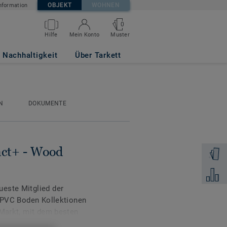
OBJEKT
WOHNEN
nformation
0
Muster
Hilfe
Mein Konto
EIGE
Nachhaltigkeit
Über Tarkett
N
DOKUMENTE
act+ - Wood
Muster 
Zum Ver
este Mitglied der
n PVC Boden Kollektionen
 Markt, mit dem besten
gkeit.