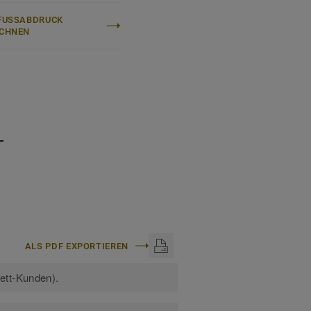
FUSSABDRUCK B
CHNEN
+
ALS PDF EXPORTIEREN
kett-Kunden).