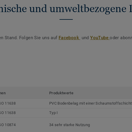
nische und umweltbezogene 
en Stand. Folgen Sie uns auf
Facebook
und
YouTube
oder abonn
men
Produktwerte
SO 11638
PVC Bodenbelag mit einer Schaumstoffschicht
SO 11638
Typ I
SO 10874
34 sehr starke Nutzung