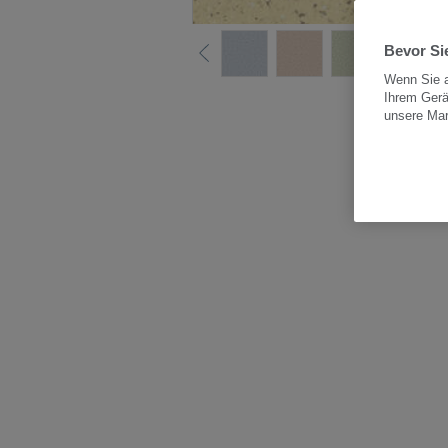
Bevor Sie
Wenn Sie a
Ihrem Gerä
Alle
unsere Ma