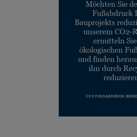
Möchten Sie d
Fußabdruck 
Bauprojekts reduz
unserem CO2-R
ermitteln Si
ökologischen Fu
und finden heraus
ihn durch Rec
reduziere
CO2 FUSSABDRUCK BERE