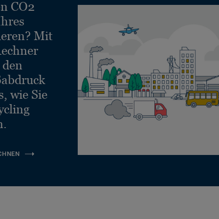
en CO2
Ihres
ieren? Mit
echner
e den
ßabdruck
, wie Sie
ycling
n.
CHNEN