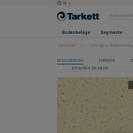
DE
iQ Eminent
- Em
Bodenbeläge
Segmente
Startseite
Homogene Bodenbeläg
BESCHREIBUNG
FORMATE
Z
ERFAHREN SIE MEHR