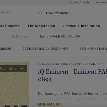
Kontaktformular
Kontakti
Erweiterte Suche
inent PALE YELLOW 0894
Dokumente
Für Architekten
Service & Inspiration
e
iQ Eminent
Eminent PALE YELLOW 0894
UBEHÖR
CO2 FUSSABDRUCK BERECHNEN
TECHNISCHE DATE
Homogene Bodenbeläge
|
Circular Selection
Raumplaner
iQ Eminent - Eminent 
0894
Der homogene PVC Boden iQ Eminent bie
weicher Farben, deren Optik an Naturstein
Mehr anzeigen
farblich auf die Kollektion
iQ Granit
abges