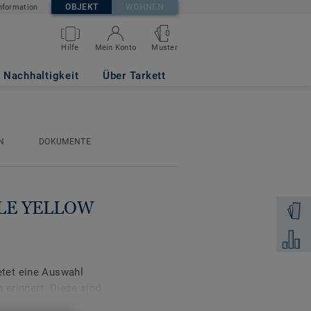
OBJEKT
WOHNEN
nformation
0
Muster
Hilfe
Mein Konto
Nachhaltigkeit
Über Tarkett
N
DOKUMENTE
PALE YELLOW
Muster 
Zum Ver
tet eine Auswahl
 erinnert. Diese sind
timmt, was Architekten