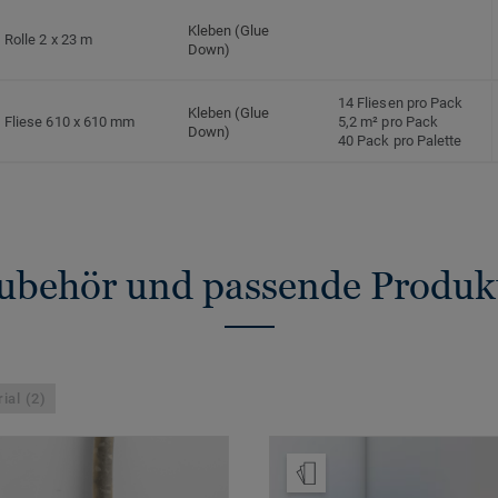
Kleben (Glue
Rolle 2 x 23 m
Down)
14 Fliesen pro Pack
Kleben (Glue
Fliese 610 x 610 mm
5,2 m² pro Pack
Down)
40 Pack pro Palette
ubehör und passende Produk
ial (2)
Muster bestellen