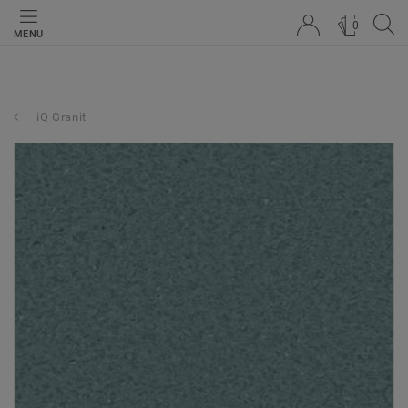
0
MENU
iQ Granit