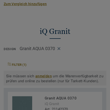
35% weniger CO2-Emissionen. Eine bahnbrechende
Zum Vergleich hinzufügen
Entwicklung, die uns einen Schritt näher Richtung CO2-
neutrale Gesellschaft bringt.
Teil unserer
Tarkett Circular Selection
, unseren
nachhaltigen und kreislauffähigen
iQ Granit
Bodenbelagskollektionen. Recyclingfähig auch nach dem
Gebrauch.
Granit AQUA 0370
DESIGN
Mehr über unsere homogenen Bodenbeläge erfahren:
Homogene Bodenbeläge
FILTER (1)
Sie müssen sich
um die Warenverfügbarkeit zu
anmelden
prüfen und online zu bestellen (nur für Tarkett-Kunden).
Granit AQUA 0370
iQ Granit
Art. 21142370