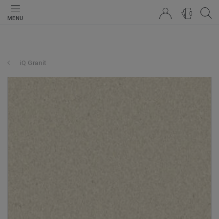
0
MENU
iQ Granit