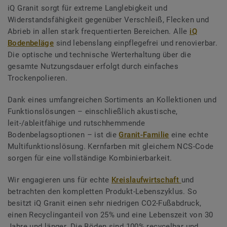
iQ Granit sorgt für extreme Langlebigkeit und
Widerstandsfähigkeit gegenüber Verschleiß, Flecken und
Abrieb in allen stark frequentierten Bereichen. Alle
iQ
Bodenbeläge
sind lebenslang einpflegefrei und renovierbar.
Die optische und technische Werterhaltung über die
gesamte Nutzungsdauer erfolgt durch einfaches
Trockenpolieren.
Dank eines umfangreichen Sortiments an Kollektionen und
Funktionslösungen – einschließlich akustische,
leit-/ableitfähige und rutschhemmende
Bodenbelagsoptionen – ist die
Granit-Familie
eine echte
Multifunktionslösung. Kernfarben mit gleichem NCS-Code
sorgen für eine vollständige Kombinierbarkeit.
Wir engagieren uns für echte
Kreislaufwirtschaft
und
betrachten den kompletten Produkt-Lebenszyklus. So
besitzt iQ Granit einen sehr niedrigen CO2-Fußabdruck,
einen Recyclinganteil von 25% und eine Lebenszeit von 30
Jahre und länger. Die Böden sind 100% recycelbar und