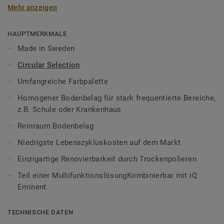
Mehr anzeigen
iQ Granit erzählt eine ganz neue Farbgeschichte mit Farben
die sich kombinieren lassen oder allein stehen. Spezielle
HAUPTMERKMALE
demenzsensible Dekore
mit einem Lichtreflexionswert
Made in Sweden
zwischen 10-40% sorgen für mehr Sicherheit in der
Circular Selection
Seniorenpflege. iQ Granit lässt sich optimal mit den Farben
der Kollektion
iQ Eminent
kombinieren.
Umfangreiche Farbpalette
Homogener Bodenbelag für stark frequentierte Bereiche,
Zudem ist iQ Granit
Reinraum geeignet
und gerade im
z.B. Schule oder Krankenhaus
Krankenhaus und der Forschung gefragt, wo es um den
Einsatz in sensiblen Bereichen mit absoluter Hygiene
Reinraum Bodenbelag
ankommt. Die strapazierfähige Oberfläche ist pflegeleicht
Niedrigste Lebenszykluskosten auf dem Markt
und beständig gegenüber Chemikalien und
Desinfektionsmitteln. Weiterhin kann der Hygieneboden
Einzigartige Renovierbarkeit durch Trockenpolieren
auch für Schulen verwendet werden.
Teil einer MultifunktionslösungKombinierbar mit iQ
Eminent
iQ Granit sorgt für extreme Langlebigkeit und
Widerstandsfähigkeit gegenüber Verschleiß, Flecken und
Abrieb in allen stark frequentierten Bereichen. Alle
iQ
TECHNISCHE DATEN
Bodenbeläge
sind lebenslang einpflegefrei und renovierbar.