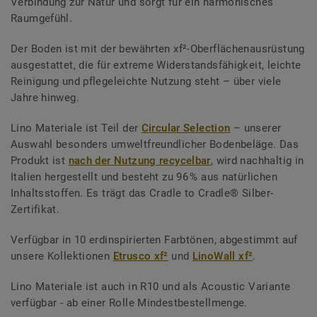
Verbindung zur Natur und sorgt für ein harmonisches
Raumgefühl.
Der Boden ist mit der bewährten xf²-Oberflächenausrüstung
ausgestattet, die für extreme Widerstandsfähigkeit, leichte
Reinigung und pflegeleichte Nutzung steht – über viele
Jahre hinweg.
Lino Materiale ist Teil der
Circular Selection
– unserer
Auswahl besonders umweltfreundlicher Bodenbeläge. Das
Produkt ist
nach der Nutzung recycelbar
, wird nachhaltig in
Italien hergestellt und besteht zu 96 % aus natürlichen
Inhaltsstoffen. Es trägt das Cradle to Cradle® Silber-
Zertifikat.
Verfügbar in 10 erdinspirierten Farbtönen, abgestimmt auf
unsere Kollektionen
Etrusco xf²
und
LinoWall xf²
.
Lino Materiale ist auch in R10 und als Acoustic Variante
verfügbar - ab einer Rolle Mindestbestellmenge.