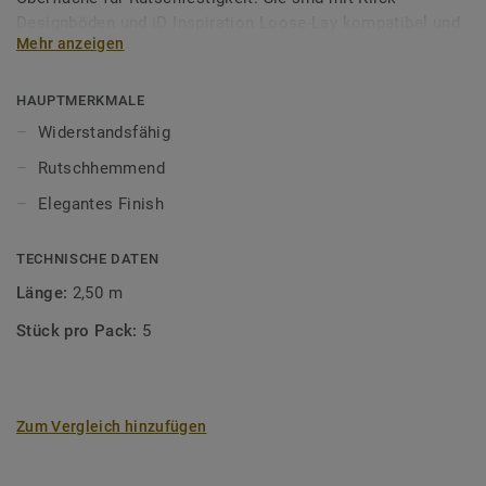
Designböden und iD Inspiration Loose-Lay kompatibel und
Mehr anzeigen
verleihen Ihrer Treppe den perfekten eleganten Abschluss.
HAUPTMERKMALE
Widerstandsfähig
Rutschhemmend
Elegantes Finish
TECHNISCHE DATEN
Länge:
2,50 m
Stück pro Pack:
5
Zum Vergleich hinzufügen