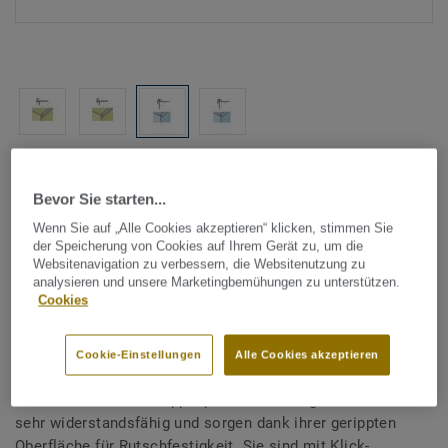
Alle Designs anzeigen (4)
Bevor Sie starten...
Tarkett Zubehör Komplettsortiment
|
Profile & Verlegeabschluss
Wenn Sie auf „Alle Cookies akzeptieren“ klicken, stimmen Sie
Aluminium Treppenprofil für
der Speicherung von Cookies auf Ihrem Gerät zu, um die
Websitenavigation zu verbessern, die Websitenutzung zu
Klick-Designböden -
analysieren und unsere Marketingbemühungen zu unterstützen.
Cookies
Treppenprofil VHT
EDELSTAHL 30x38
Cookie-Einstellungen
Alle Cookies akzeptieren
Unsere Aluminium-Treppenprofile für Designböden sind
sehr widerstandsfähig und sorgen dank ihrer gerippten
Oberfläche für Rutschfestigkeit. Sie sind mit Klick-