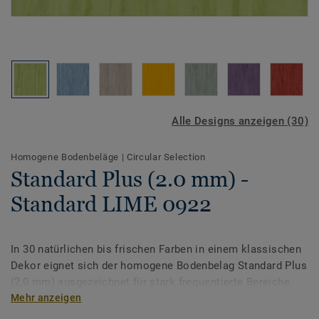
Alle Designs anzeigen (30)
Homogene Bodenbeläge
|
Circular Selection
Standard Plus (2.0 mm) -
Standard LIME 0922
In 30 natürlichen bis frischen Farben in einem klassischen
Dekor eignet sich der homogene Bodenbelag Standard Plus
(2,0 mm) ausgezeichnet für stark frequentierte Bereiche.
Standard Plus ist mit der PUR-Oberflächenvergütung für
Mehr anzeigen
einen verbesserten Schutz und eine einfache Pflege