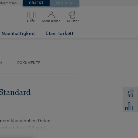
OBJEKT
WOHNEN
nformation
0
Muster
Hilfe
Mein Konto
 0920
Nachhaltigkeit
Über Tarkett
N
DOKUMENTE
 Standard
Muster 
Zum Ver
 einem klassischen Dekor
andard Plus (2,0 mm)
eiche. Standard Plus ist