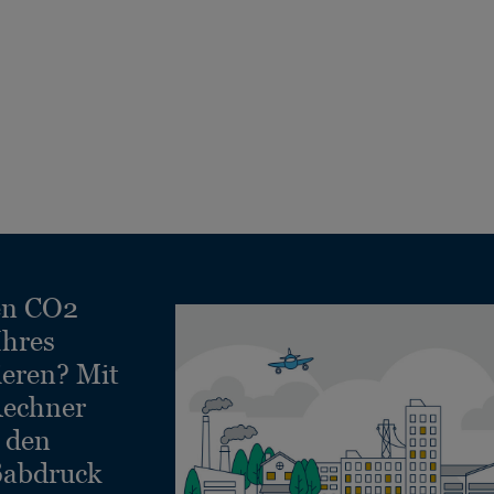
en CO2
Ihres
ieren? Mit
echner
e den
ßabdruck