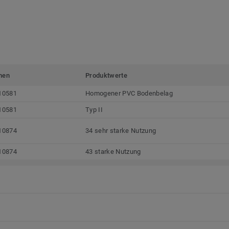
men
Produktwerte
10581
Homogener PVC Bodenbelag
10581
Typ II
10874
34 sehr starke Nutzung
10874
43 starke Nutzung