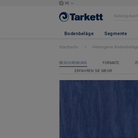
DE
Standard Plus (2
Bodenbeläge
Segmente
Startseite
Homogene Bodenbeläg
BESCHREIBUNG
FORMATE
Z
ERFAHREN SIE MEHR