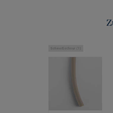
Z
Schweißschnur (1)