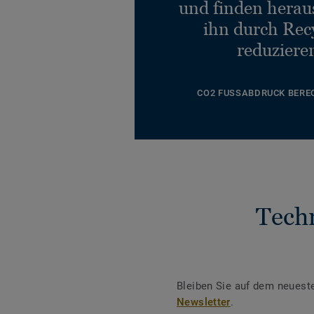
und finden heraus
ihn durch Rec
reduziere
CO2 FUSSABDRUCK BERE
Tech
Bleiben Sie auf dem neuest
Newsletter
.