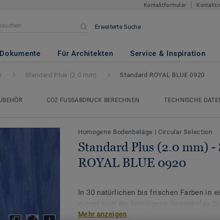
Kontaktformular
Kontakti
Erweiterte Suche
.0 mm)
- Standard ROYAL BLUE
Dokumente
Für Architekten
Service & Inspiration
e
Standard Plus (2.0 mm)
Standard ROYAL BLUE 0920
UBEHÖR
CO2 FUSSABDRUCK BERECHNEN
TECHNISCHE DATE
Homogene Bodenbeläge
|
Circular Selection
Standard Plus (2.0 mm) -
ROYAL BLUE 0920
In 30 natürlichen bis frischen Farben in
eignet sich der homogene Bodenbelag St
Mehr anzeigen
ausgezeichnet für stark frequentierte Ber