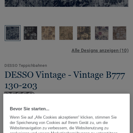
Alle Designs anzeigen (10)
DESSO Teppichbahnen
DESSO Vintage - Vintage B777
130-203
Bevor Sie starten...
Die klassisch verblassten Muster dieser Teppichboden
Kollektion in zeitgemäßen Farben erzeugen einen Vintage-
Wenn Sie auf „Alle Cookies akzeptieren“ klicken, stimmen Sie
der Speicherung von Cookies auf Ihrem Gerät zu, um die
Look, der zu modernen Interior-Trends passt. Desso
Websitenavigation zu verbessern, die Websitenutzung zu
Vintage lässt sich leicht mit verschiedenen Stilen