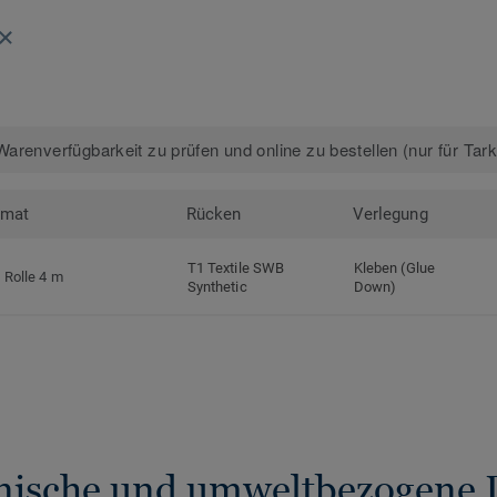
arenverfügbarkeit zu prüfen und online zu bestellen (nur für Tar
rmat
Rücken
Verlegung
T1 Textile SWB
Kleben (Glue
Rolle 4 m
Synthetic
Down)
nische und umweltbezogene 