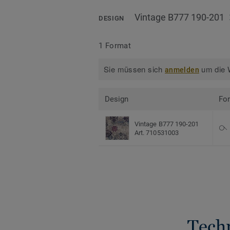
Vintage B777 190-201
DESIGN
1 Format
Sie müssen sich
um die W
anmelden
Design
Fo
Vintage B777 190-201
Art. 710531003
Tech