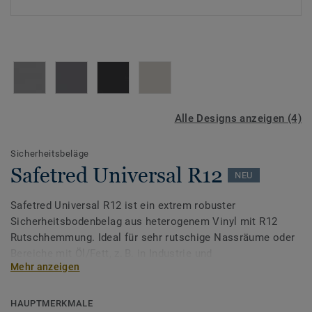
Alle Designs anzeigen (4)
Sicherheitsbeläge
Safetred Universal R12
NEU
Safetred Universal R12 ist ein extrem robuster
Sicherheitsbodenbelag aus heterogenem Vinyl mit R12
Rutschhemmung. Ideal für sehr rutschige Nassräume oder
Bereiche mit Öl/Fett, z. B. in Industrie und
Mehr anzeigen
Lebensmittelverarbeitung. Der Sicherheitsbodenbelag ist in
vier Farben erhältlich und überzeugt durch seine
strapazierfähige, matte Oberfläche mit klassischem, leicht
HAUPTMERKMALE