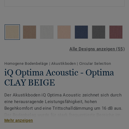
Alle Designs anzeigen (55)
Homogene Bodenbeläge
|
Akustikboden
|
Circular Selection
iQ Optima Acoustic - Optima
CLAY BEIGE
Der Akustikboden iQ Optima Acoustic zeichnet sich durch
eine herausragende Leistungsfähigkeit, hohen
Begehkomfort und eine Trittschalldämmung um 16 dB aus.
Der Bodenbelag wurde für stark frequentierte Bereiche im
Mehr anzeigen
Bildungs- und Gesundheitswesen entwickelt und sorgt für
extreme Langlebigkeit und Widerstandsfähigkeit gegenüber