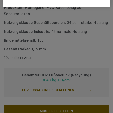
Produktart:
Homogener PVC-Bodenbelag auf
Schaumrücken
Nutzungsklasse Geschäftsbereich:
34 sehr starke Nutzung
Nutzungsklasse Industrie:
42 normale Nutzung
Bindemittelgehalt:
Typ II
Gesamtstärke:
3,15 mm
Rolle (1 Art.)
Gesamter CO2 Fußabdruck (Recycling)
2
8.43 kg CO
/m
2
CO2 FUSSABDRUCK BERECHNEN
MUSTER BESTELLEN