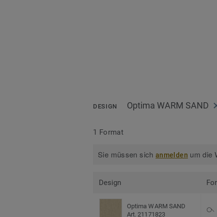
Optima WARM SAND
DESIGN
1 Format
Sie müssen sich
um die W
anmelden
Design
Fo
Optima WARM SAND
Art. 21171823