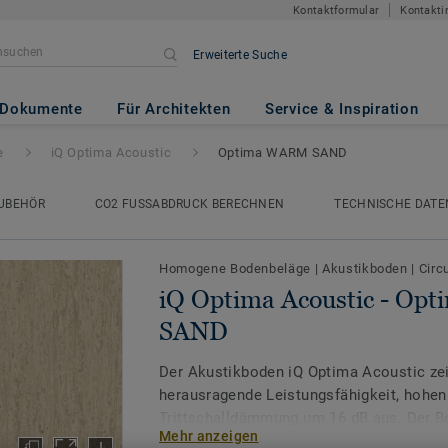
Kontaktformular
Kontakti
Erweiterte Suche
ic
- Optima WARM SAND
Dokumente
Für Architekten
Service & Inspiration
e
iQ Optima Acoustic
Optima WARM SAND
UBEHÖR
CO2 FUSSABDRUCK BERECHNEN
TECHNISCHE DATE
Homogene Bodenbeläge
|
Akustikboden
|
Circ
iQ Optima Acoustic - O
SAND
Der Akustikboden iQ Optima Acoustic zei
herausragende Leistungsfähigkeit, hohe
Trittschalldämmung um 16 dB aus. Der B
Mehr anzeigen
stark frequentierte Bereiche im Bildung