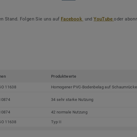
en Stand. Folgen Sie uns auf
Facebook
und
YouTube
oder abonn
men
Produktwerte
SO 11638
Homogener PVC-Bodenbelag auf Schaumrück
10874
34 sehr starke Nutzung
10874
42 normale Nutzung
SO 11638
Typ II