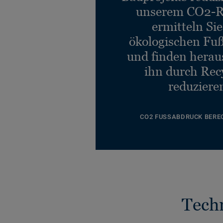
unserem CO2-R
ermitteln Si
ökologischen Fu
und finden heraus
ihn durch Rec
reduziere
CO2 FUSSABDRUCK BERE
Tech