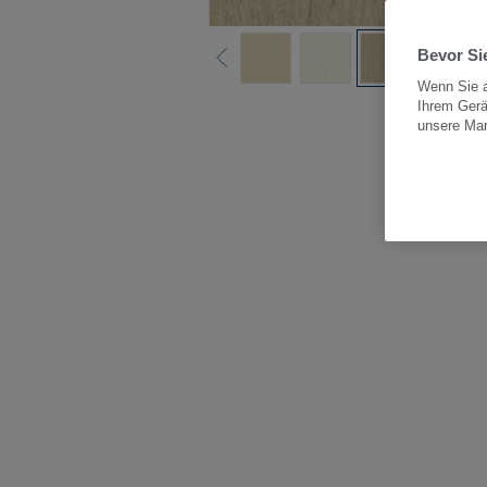
Bevor Sie
Wenn Sie a
Ihrem Gerä
Alle
unsere Ma