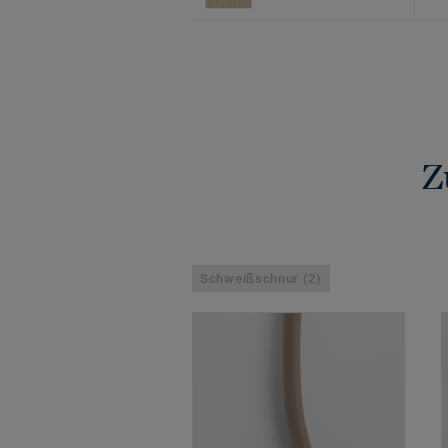
Z
Schweißschnur (2)