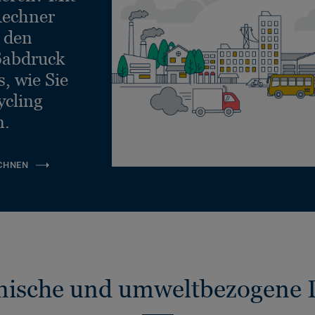
echner
e den
ßabdruck
, wie Sie
ycling
n.
CHNEN
nische und umweltbezogene 