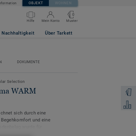
OBJEKT
WOHNEN
nformation
0
Muster
Hilfe
Mein Konto
Nachhaltigkeit
Über Tarkett
N
DOKUMENTE
ular Selection
ptima WARM
Muster 
Zum Ver
chnet sich durch eine
n Begehkomfort und eine
odenbelag wurde für
s- und Gesundheitswesen