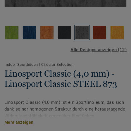
Alle Designs anzeigen (12)
Indoor Sportböden
|
Circular Selection
Linosport Classic (4,0 mm) -
Linosport Classic STEEL 873
Linosport Classic (4,0 mm) ist ein Sportlinoleum, das sich
dank seiner homogenen Struktur durch eine herausragende
Widerstandsfähigkeit gegenüber Eindrücken
auszeichnet. Die Ersteinpflege des Linoleum Sportbodens
Mehr anzeigen
erfolgt vor Ort, um die Strapazierfähigkeit und eine