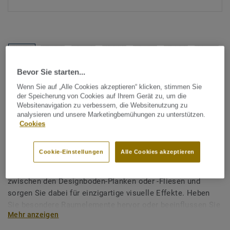
Bevor Sie starten...
Alle Designs anzeigen (8)
Wenn Sie auf „Alle Cookies akzeptieren“ klicken, stimmen Sie
der Speicherung von Cookies auf Ihrem Gerät zu, um die
Websitenavigation zu verbessern, die Websitenutzung zu
Tarkett Zubehör Komplettsortiment
|
Profile & Verlegeabschluss
analysieren und unsere Marketingbemühungen zu unterstützen.
Akzentstreifen für
Cookies
Designböden - BLACK
Cookie-Einstellungen
Alle Cookies akzeptieren
Erzielen Sie mit diesen Akzentstreifen Farbkontraste
zwischen den Designboden-Planken oder -Fliesen und
sorgen Sie dabei für einzigartige visuelle Effekte. Heben
Sie besondere Raumelemente hervor oder beeinflussen Sie
Mehr anzeigen
die Wahrnehmung der Raumdimension.