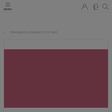
0
MENU
Omnisports Compact (2,0 mm)