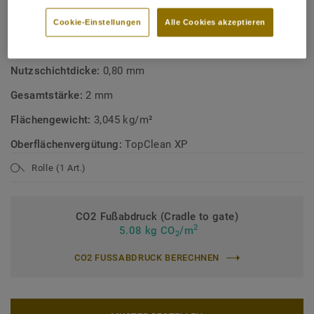
Cookie-Einstellungen
Alle Cookies akzeptieren
TECHNISCHE DATEN
Produktart:
Heterogener PVC Bodenbelag
Nutzschichtdicke:
0,80 mm
Gesamtstärke:
2 mm
Flächengewicht:
3,045 kg/m²
Oberflächenvergütung:
TopClean XP
Rolle (1 Art.)
CO2 Fußabdruck (Cradle to gate)
2
5.08 kg CO
/m
2
CO2 FUSSABDRUCK BERECHNEN