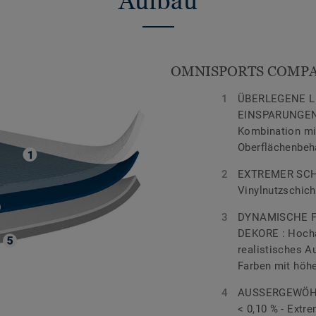
Aufbau
OMNISPORTS COMP
ÜBERLEGENE L
EINSPARUNGEN 
Kombination mi
Oberflächenbe
EXTREMER SCH
Vinylnutzschic
DYNAMISCHE F
DEKORE : Hocha
realistisches A
Farben mit höhe
AUSSERGEWÖHN
< 0,10 % - Extr