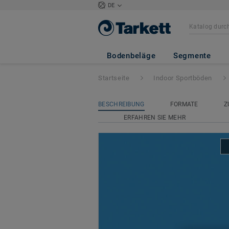
DE
Omnisports Comp
Bodenbeläge
Segmente
Startseite
Indoor Sportböden
BESCHREIBUNG
FORMATE
Z
ERFAHREN SIE MEHR