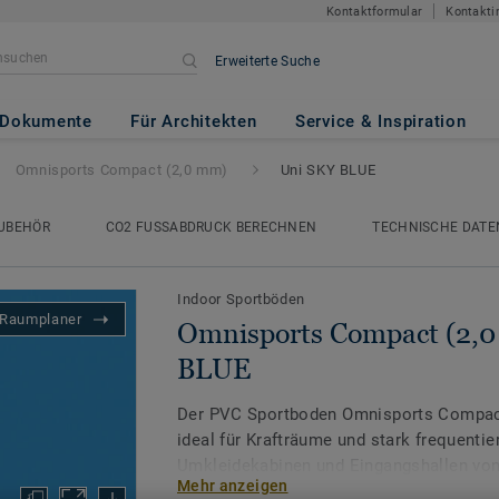
Kontaktformular
Kontakti
Erweiterte Suche
act (2,0 mm)
- Uni SKY BLUE
Dokumente
Für Architekten
Service & Inspiration
Omnisports Compact (2,0 mm)
Uni SKY BLUE
UBEHÖR
CO2 FUSSABDRUCK BERECHNEN
TECHNISCHE DATE
Indoor Sportböden
Raumplaner
Omnisports Compact (2,0
BLUE
Der PVC Sportboden Omnisports Compact
ideal für Krafträume und stark frequentie
Umkleidekabinen und Eingangshallen von
Mehr anzeigen
seine hohe Widerstandsfähigkeit gegenü