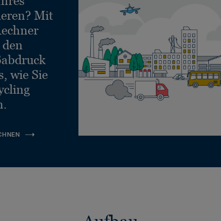
Ihres
ieren? Mit
echner
e den
ßabdruck
, wie Sie
ycling
n.
CHNEN