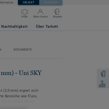
OBJEKT
WOHNEN
nformation
0
Muster
Hilfe
Mein Konto
Nachhaltigkeit
Über Tarkett
N
DOKUMENTE
 mm) - Uni SKY
Muster 
Zum Ver
 (2,0 mm) eignet sich
rte Bereiche wie Flure,
 Sportstätten. Durch
ber Eindrücken und