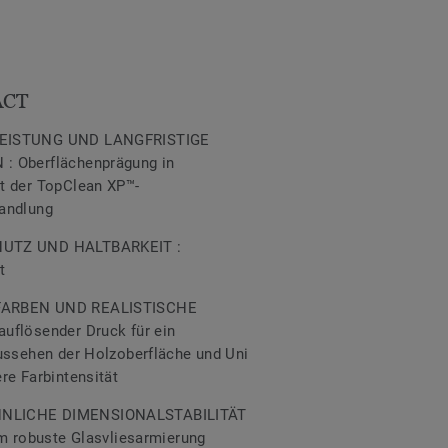
ACT
EISTUNG UND LANGFRISTIGE
: Oberflächenprägung in
t der TopClean XP™-
handlung
UTZ UND HALTBARKEIT :
ht
ARBEN UND REALISTISCHE
uflösender Druck für ein
ussehen der Holzoberfläche und Uni
re Farbintensität
LICHE DIMENSIONALSTABILITÄT
em robuste Glasvliesarmierung