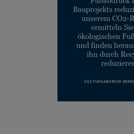
Fußabdruck 
Bauprojekts reduz
unserem CO2-R
ermitteln Si
ökologischen Fu
und finden heraus
ihn durch Rec
reduziere
CO2 FUSSABDRUCK BERE