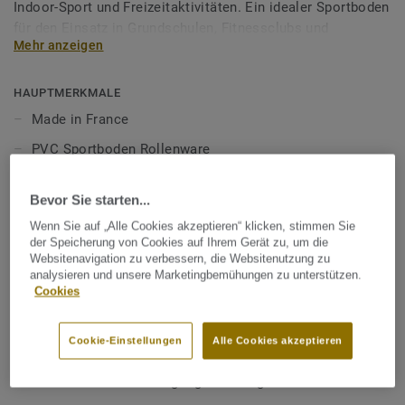
Indoor-Sport und Freizeitaktivitäten. Ein idealer Sportboden
für den Einsatz in Grundschulen, Fitnessclubs und
Mehr anzeigen
Boxvereinen. Ausgestattet mit der Top Clean XP-Oberfläche
für besonders hohe Widerstandsfähigkeit und
kosteneffiziente Reinigung.
HAUPTMERKMALE
Made in France
Mehr über unsere Indoor Sportböden erfahren:
Indoor
PVC Sportboden Rollenware
Sportböden
Hallenboden
Bevor Sie starten...
Fitness, Wellness, Yoga, Aerobic, Boxsport,
Wenn Sie auf „Alle Cookies akzeptieren“ klicken, stimmen Sie
Rehabilitationszentren etc.
der Speicherung von Cookies auf Ihrem Gerät zu, um die
Guter Kraftabbau: 17%.
Websitenavigation zu verbessern, die Websitenutzung zu
analysieren und unsere Marketingbemühungen zu unterstützen.
Geh- und Akustikkomfort.
Cookies
Geeignet für die Verlegung mit Lumaflex
Unterkonstruktion: kombiniertes elastisches System;
Cookie-Einstellungen
Alle Cookies akzeptieren
ideal für Multisportstätten.
Kosteneffiziente Reinigung und Pflege