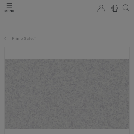
0
MENU
Primo Safe.T