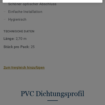
Ausführungen:CAP1: halb-flexibelCAP2:
Schöner optischer Abschluss
selbstklebendCAP3: zweiteilig
Einfache Installation
Hygienisch
TECHNISCHE DATEN
Länge:
2,70 m
Stück pro Pack:
25
Zum Vergleich hinzufügen
PVC Dichtungsprofil