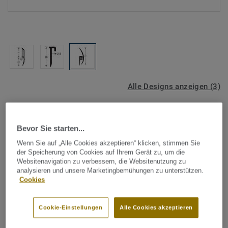
Alle Designs anzeigen (3)
Tarkett Zubehör Komplettsortiment
|
Profile & Verlegeabschluss
PVC Dichtungsprofil - CAP3
Bevor Sie starten...
Wenn Sie auf „Alle Cookies akzeptieren“ klicken, stimmen Sie
Dichtungsprofil zur Abdeckung eines an der Wand
der Speicherung von Cookies auf Ihrem Gerät zu, um die
hochgezogenen Bodenbelags. PVC Dichtungsprofile
Websitenavigation zu verbessern, die Websitenutzung zu
analysieren und unsere Marketingbemühungen zu unterstützen.
werden in der Regel zusammen mit einem Hohlkehlprofil
Cookies
verwendet und sind zur Verlegung von homogenen und
Mehr anzeigen
heterogenen Bodenbelägen geeignet.
Cookie-Einstellungen
Alle Cookies akzeptieren
PVC Dichtungsprofile gibt es in folgenden
HAUPTMERKMALE