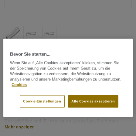
Alle Designs anzeigen (3)
Bevor Sie starten...
Wenn Sie auf „Alle Cookies akzeptieren“ klicken, stimmen Sie
Tarkett Zubehör Komplettsortiment
|
Profile & Verlegeabschluss
der Speicherung von Cookies auf Ihrem Gerät zu, um die
Aluminium Rampenprofile -
Websitenavigation zu verbessern, die Websitenutzung zu
analysieren und unsere Marketingbemühungen zu unterstützen.
SILVER
Cookies
Aluminium Rampenprofile werden verwendet, um
Cookie-Einstellungen
Alle Cookies akzeptieren
Bodenbeläge mit zwei unterschiedlichen Höhen zu
kombinieren. Sie eignen sich für die Verlegung mit Klick-
Designböden und iD Inspiration Loose-Lay. Sie bieten
Mehr anzeigen
Rutschfestigkeit durch eine gerippte Oberfläche und sorgen
für durch ihre lange Rampe für ein leichteres Rollen von