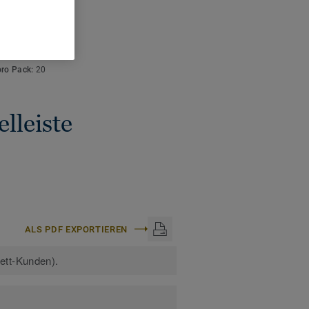
ISCHE DATEN
stärke:
12,80 mm
arbcode:
S 2502-Y
:
2,50 m
pro Pack:
20
lleiste
ALS PDF EXPORTIEREN
kett-Kunden).