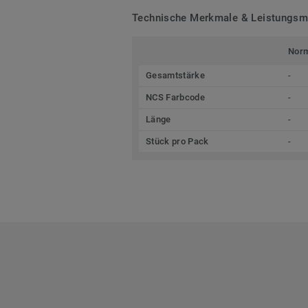
Technische Merkmale & Leistungs
Nor
Gesamtstärke
-
NCS Farbcode
-
Länge
-
Stück pro Pack
-