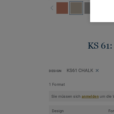
Alle
KS 61:
KS61 CHALK
DESIGN
1 Format
Sie müssen sich
um die W
anmelden
Design
Fo