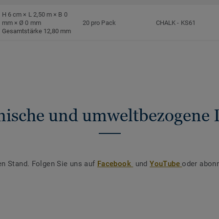
H 6 cm × L 2,50 m × B 0
mm × Ø 0 mm
20 pro Pack
CHALK
-
KS61
Gesamtstärke 12,80 mm
nische und umweltbezogene 
en Stand. Folgen Sie uns auf
Facebook
und
YouTube
oder abonn