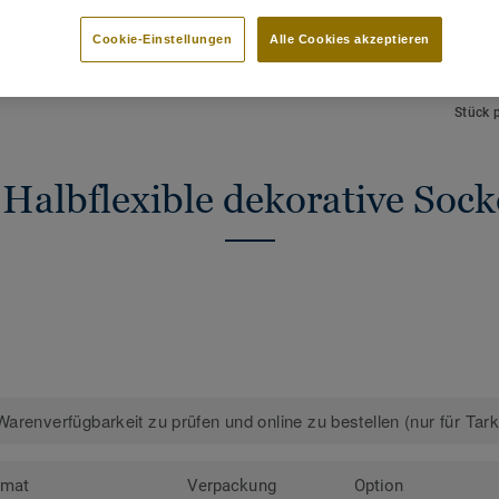
HAUPTMERKMALE
TECHN
Sehr große Farbpalette
Gesamt
Cookie-Einstellungen
Alle Cookies akzeptieren
Einfache Montage
NCS F
Einfache Reinigung und Pflege
 Designs anzeigen (33)
Länge
Stück 
 Halbflexible dekorative Socke
arenverfügbarkeit zu prüfen und online zu bestellen (nur für Tar
rmat
Verpackung
Option