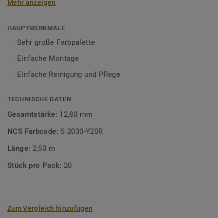
Mehr anzeigen
heterogener Bodenbeläge. Einfach zu montieren.
HAUPTMERKMALE
Sehr große Farbpalette
Einfache Montage
Einfache Reinigung und Pflege
TECHNISCHE DATEN
Gesamtstärke:
12,80 mm
NCS Farbcode:
S 2030-Y20R
Länge:
2,50 m
Stück pro Pack:
20
Zum Vergleich hinzufügen