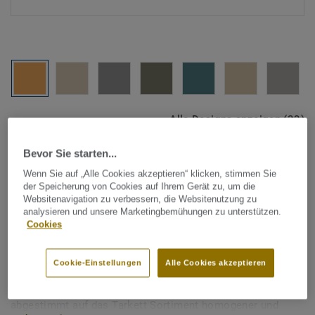
Alle Designs anzeigen (33)
Bevor Sie starten...
Tarkett Zubehör Komplettsortiment
|
Sockelleisten
KS 61: Halbflexible dekorative
Wenn Sie auf „Alle Cookies akzeptieren“ klicken, stimmen Sie
der Speicherung von Cookies auf Ihrem Gerät zu, um die
Sockelleiste - KS61 DEEP
Websitenavigation zu verbessern, die Websitenutzung zu
analysieren und unsere Marketingbemühungen zu unterstützen.
YELLOW
Cookies
Halbflexible PVC-Kernsockelleisten für dekorative Zwecke
Cookie-Einstellungen
Alle Cookies akzeptieren
mit oberen und unteren weichen Lippen. Die Sockelleisten
sind in einer sehr großen Farbpalette erhältlich,
abgestimmt auf das Tarkett Sortiment homogener und