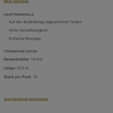
Mehr anzeigen
unsere Designböden abgestimmten Farben sorgen Sie für
ein perfektes Finish.
HAUPTMERKMALE
Auf den Bodenbelag abgestimmte Farben
Hohe Abriebfestigkeit
Einfache Montage
TECHNISCHE DATEN
Gesamtstärke:
10 mm
Länge:
2,23 m
Stück pro Pack:
10
Zum Vergleich hinzufügen