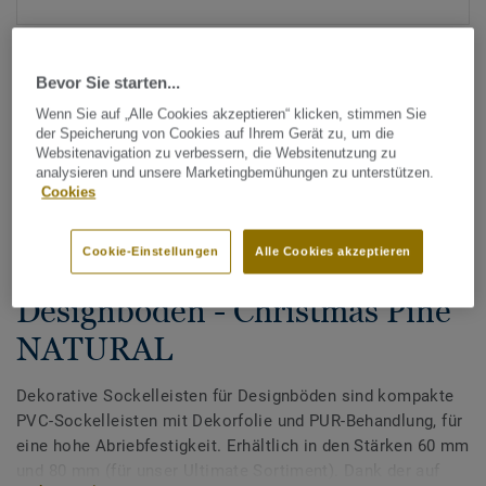
Bevor Sie starten...
Wenn Sie auf „Alle Cookies akzeptieren“ klicken, stimmen Sie
der Speicherung von Cookies auf Ihrem Gerät zu, um die
Websitenavigation zu verbessern, die Websitenutzung zu
analysieren und unsere Marketingbemühungen zu unterstützen.
Alle Designs anzeigen (200)
Cookies
Tarkett Zubehör Komplettsortiment
|
Sockelleisten
Cookie-Einstellungen
Alle Cookies akzeptieren
Dekorative Sockelleisten für
Designböden - Christmas Pine
NATURAL
Dekorative Sockelleisten für Designböden sind kompakte
PVC-Sockelleisten mit Dekorfolie und PUR-Behandlung, für
eine hohe Abriebfestigkeit. Erhältlich in den Stärken 60 mm
und 80 mm (für unser Ultimate Sortiment). Dank der auf