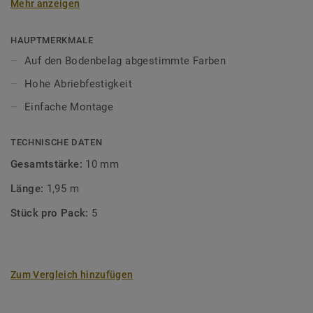
Mehr anzeigen
unsere Designböden abgestimmten Farben sorgen Sie für
ein perfektes Finish.
HAUPTMERKMALE
Auf den Bodenbelag abgestimmte Farben
Hohe Abriebfestigkeit
Einfache Montage
TECHNISCHE DATEN
Gesamtstärke:
10 mm
Länge:
1,95 m
Stück pro Pack:
5
Zum Vergleich hinzufügen