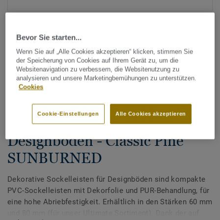
Bevor Sie starten...
Wenn Sie auf „Alle Cookies akzeptieren“ klicken, stimmen Sie
der Speicherung von Cookies auf Ihrem Gerät zu, um die
Websitenavigation zu verbessern, die Websitenutzung zu
analysieren und unsere Marketingbemühungen zu unterstützen.
Alle Designs anzeigen (200)
Cookies
Tarkett Zubehör Komplettsortiment
|
Sockelleisten
Cookie-Einstellungen
Alle Cookies akzeptieren
Dekorative Sockelleisten für
Designböden - Classic Pine
SUNBURNED
Dekorative Sockelleisten für Designböden sind kompakte
PVC-Sockelleisten mit Dekorfolie und PUR-Behandlung, für
eine hohe Abriebfestigkeit. Erhältlich in den Stärken 60 mm
und 80 mm (für unser Ultimate Sortiment). Dank der auf