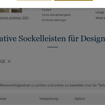
HAUPTMERKMALE
TECHN
Auf den Bodenbelag abgestimmte
Gesamt
Farben
Länge
Hohe Abriebfestigkeit
Designs anzeigen (200)
Stück 
Einfache Montage
tive Sockelleisten für Desi
EGE
arenverfügbarkeit zu prüfen und online zu bestellen (nur für Tar
rmat
Verpackung
Option