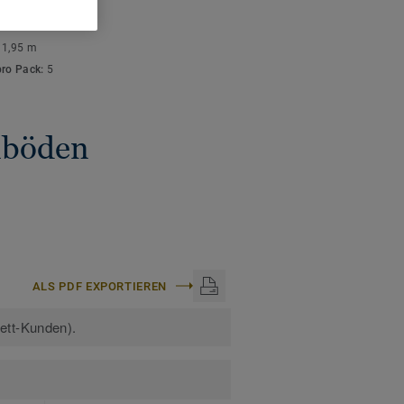
ISCHE DATEN
stärke:
10 mm
:
1,95 m
pro Pack:
5
gnböden
ALS PDF EXPORTIEREN
kett-Kunden).