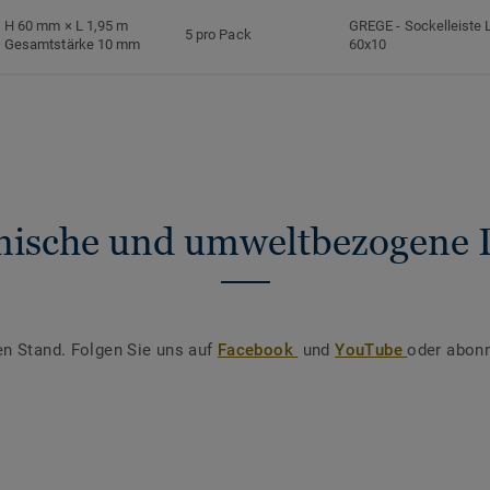
H 60 mm × L 1,95 m
GREGE
-
Sockelleiste 
5 pro Pack
Gesamtstärke 10 mm
60x10
nische und umweltbezogene 
en Stand. Folgen Sie uns auf
Facebook
und
YouTube
oder abonn