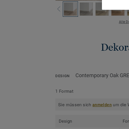
Alle 
Dekora
Contemporary Oak GR
DESIGN
1 Format
Sie müssen sich
um die W
anmelden
Design
Fo