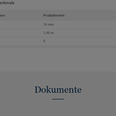
merkmale
men
Produktwerte
10 mm
1,95 m
5
Dokumente