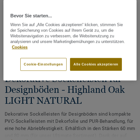
Bevor Sie starten...
Wenn Sie auf „Alle Cookies akzeptieren“ klicken, stimmen Sie
der Speicherung von Cookies auf Ihrem Gerät zu, um die
Websitenavigation zu verbessern, die Websitenutzung zu
analysieren und unsere Marketingbemühungen zu unterstützen.
Cookies
Alle Designs anzeigen (200)
Cookie-Einstellungen
Alle Cookies akzeptieren
Tarkett Zubehör Komplettsortiment
|
Sockelleisten
Dekorative Sockelleisten für
Designböden - Highland Oak
LIGHT NATURAL
Dekorative Sockelleisten für Designböden sind kompakte
PVC-Sockelleisten mit Dekorfolie und PUR-Behandlung, für
eine hohe Abriebfestigkeit. Erhältlich in den Stärken 60 mm
und 80 mm (für unser Ultimate Sortiment). Dank der auf