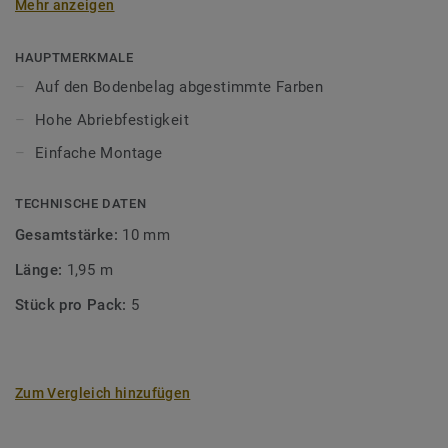
Mehr anzeigen
unsere Designböden abgestimmten Farben sorgen Sie für
ein perfektes Finish.
HAUPTMERKMALE
Auf den Bodenbelag abgestimmte Farben
Hohe Abriebfestigkeit
Einfache Montage
TECHNISCHE DATEN
Gesamtstärke:
10 mm
Länge:
1,95 m
Stück pro Pack:
5
Zum Vergleich hinzufügen