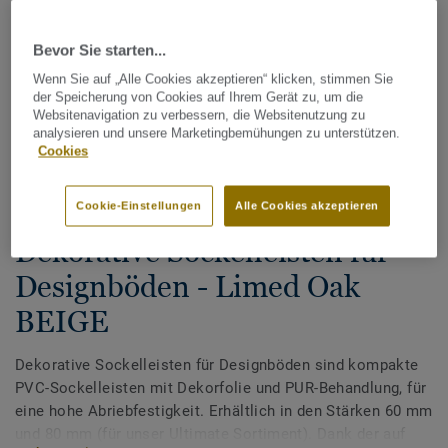
Bevor Sie starten...
Wenn Sie auf „Alle Cookies akzeptieren“ klicken, stimmen Sie
der Speicherung von Cookies auf Ihrem Gerät zu, um die
Websitenavigation zu verbessern, die Websitenutzung zu
analysieren und unsere Marketingbemühungen zu unterstützen.
Cookies
Alle Designs anzeigen (200)
Cookie-Einstellungen
Alle Cookies akzeptieren
Tarkett Zubehör Komplettsortiment
|
Sockelleisten
Dekorative Sockelleisten für
Designböden - Limed Oak
BEIGE
Dekorative Sockelleisten für Designböden sind kompakte
PVC-Sockelleisten mit Dekorfolie und PUR-Behandlung, für
eine hohe Abriebfestigkeit. Erhältlich in den Stärken 60 mm
und 80 mm (für unser Ultimate Sortiment). Dank der auf