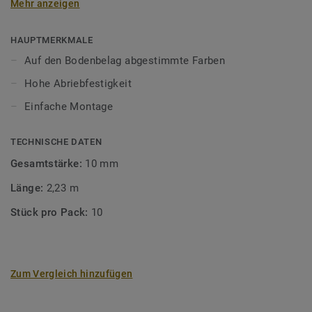
Mehr anzeigen
unsere Designböden abgestimmten Farben sorgen Sie für
ein perfektes Finish.
HAUPTMERKMALE
Auf den Bodenbelag abgestimmte Farben
Hohe Abriebfestigkeit
Einfache Montage
TECHNISCHE DATEN
Gesamtstärke:
10 mm
Länge:
2,23 m
Stück pro Pack:
10
Zum Vergleich hinzufügen