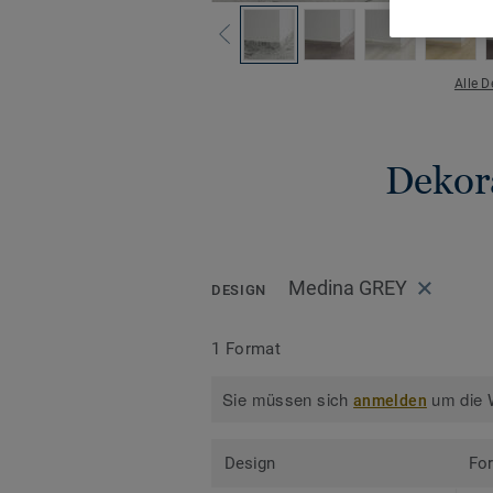
Alle 
Dekora
Medina GREY
DESIGN
1 Format
Sie müssen sich
um die W
anmelden
Design
Fo