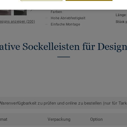
HAUPTMERKMALE
TECHN
Auf den Bodenbelag abgestimmte
Gesamt
Farben
Länge
Hohe Abriebfestigkeit
Designs anzeigen (200)
Stück 
Einfache Montage
tive Sockelleisten für Desi
arenverfügbarkeit zu prüfen und online zu bestellen (nur für Tar
rmat
Verpackung
Option