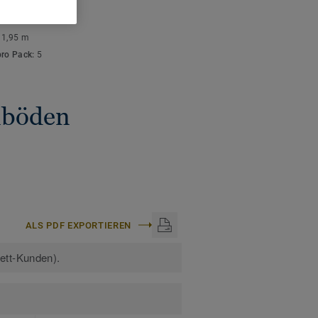
ISCHE DATEN
stärke:
10 mm
:
1,95 m
pro Pack:
5
gnböden
ALS PDF EXPORTIEREN
kett-Kunden).