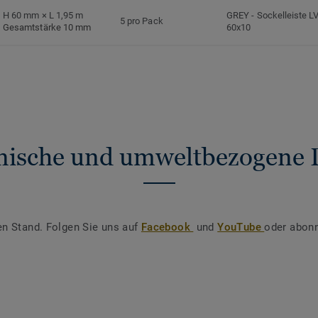
H 60 mm × L 1,95 m
GREY
-
Sockelleiste L
5 pro Pack
Gesamtstärke 10 mm
60x10
nische und umweltbezogene 
en Stand. Folgen Sie uns auf
Facebook
und
YouTube
oder abonn