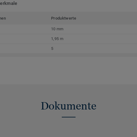
merkmale
men
Produktwerte
10 mm
1,95 m
5
Dokumente