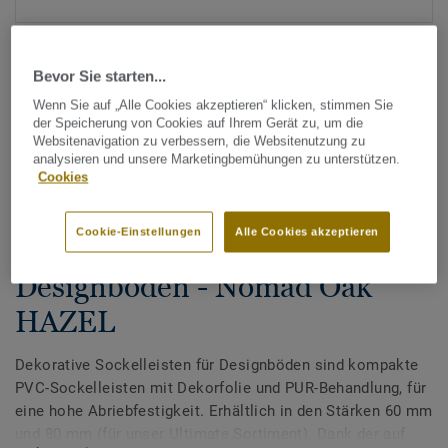
Bevor Sie starten...
Wenn Sie auf „Alle Cookies akzeptieren“ klicken, stimmen Sie
der Speicherung von Cookies auf Ihrem Gerät zu, um die
Websitenavigation zu verbessern, die Websitenutzung zu
analysieren und unsere Marketingbemühungen zu unterstützen.
Alle Designs anzeigen (200)
Cookies
Tarkett Zubehör Komplettsortiment
|
Sockelleisten
Cookie-Einstellungen
Alle Cookies akzeptieren
Dekorative Sockelleisten für
Designböden - Nomad Oak
HAZEL
Dekorative Sockelleisten für Designböden sind kompakte
PVC-Sockelleisten mit Dekorfolie und PUR-Behandlung, für
eine hohe Abriebfestigkeit. Erhältlich in den Stärken 60 mm
und 80 mm (für unser Ultimate Sortiment). Dank der auf