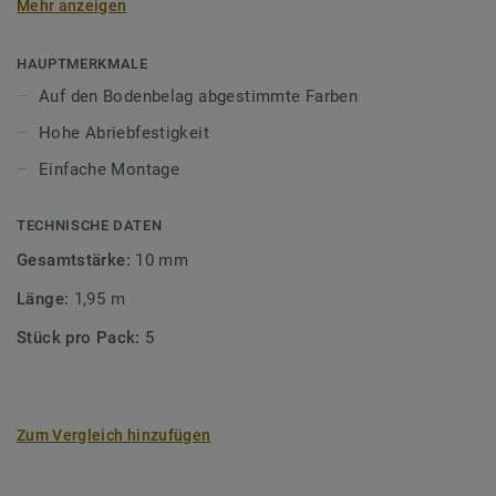
Mehr anzeigen
unsere Designböden abgestimmten Farben sorgen Sie für
ein perfektes Finish.
HAUPTMERKMALE
Auf den Bodenbelag abgestimmte Farben
Hohe Abriebfestigkeit
Einfache Montage
TECHNISCHE DATEN
Gesamtstärke:
10 mm
Länge:
1,95 m
Stück pro Pack:
5
Zum Vergleich hinzufügen