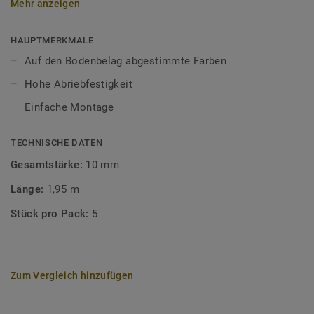
Mehr anzeigen
unsere Designböden abgestimmten Farben sorgen Sie für
ein perfektes Finish.
HAUPTMERKMALE
Auf den Bodenbelag abgestimmte Farben
Hohe Abriebfestigkeit
Einfache Montage
TECHNISCHE DATEN
Gesamtstärke:
10 mm
Länge:
1,95 m
Stück pro Pack:
5
Zum Vergleich hinzufügen