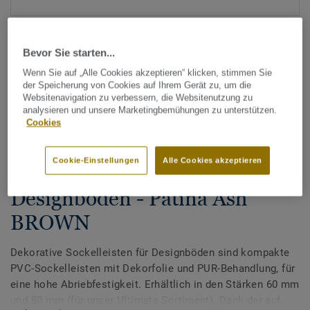
Bevor Sie starten...
Wenn Sie auf „Alle Cookies akzeptieren“ klicken, stimmen Sie
der Speicherung von Cookies auf Ihrem Gerät zu, um die
Websitenavigation zu verbessern, die Websitenutzung zu
analysieren und unsere Marketingbemühungen zu unterstützen.
Alle Designs anzeigen (200)
Cookies
Tarkett Zubehör Komplettsortiment
|
Sockelleisten
Cookie-Einstellungen
Alle Cookies akzeptieren
Dekorative Sockelleisten für
Designböden - Patina Ash
BROWN
Dekorative Sockelleisten für Designböden sind kompakte
PVC-Sockelleisten mit Dekorfolie und PUR-Behandlung, für
eine hohe Abriebfestigkeit. Erhältlich in den Stärken 60 mm
und 80 mm (für unser Ultimate Sortiment). Dank der auf