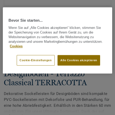
Bevor Sie starten...
Wenn Sie auf „Alle Cookies akzeptieren“ klicken, stimmen Sie
der Speicherung von Cookies auf Ihrem Gerät zu, um die
Websitenavigation zu verbessern, die Websitenutzung zu
analysieren und unsere Marketingbemühungen zu unterstützen.
Alle Designs anzeigen (200)
Cookies
Tarkett Zubehör Komplettsortiment
|
Sockelleisten
Cookie-Einstellungen
Alle Cookies akzeptieren
Dekorative Sockelleisten für
Designböden - Terrazzo
Classical TERRACOTTA
Dekorative Sockelleisten für Designböden sind kompakte
PVC-Sockelleisten mit Dekorfolie und PUR-Behandlung, für
eine hohe Abriebfestigkeit. Erhältlich in den Stärken 60 mm
und 80 mm (für unser Ultimate Sortiment). Dank der auf