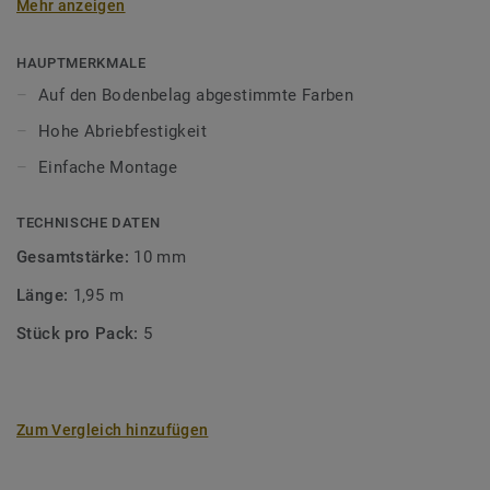
Mehr anzeigen
unsere Designböden abgestimmten Farben sorgen Sie für
ein perfektes Finish.
HAUPTMERKMALE
Auf den Bodenbelag abgestimmte Farben
Hohe Abriebfestigkeit
Einfache Montage
TECHNISCHE DATEN
Gesamtstärke:
10 mm
Länge:
1,95 m
Stück pro Pack:
5
Zum Vergleich hinzufügen