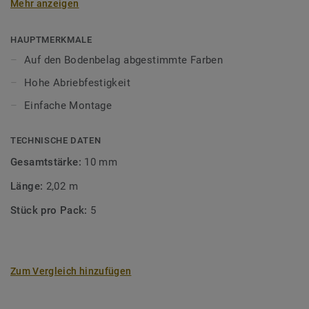
Mehr anzeigen
unsere Designböden abgestimmten Farben sorgen Sie für
ein perfektes Finish.
HAUPTMERKMALE
Auf den Bodenbelag abgestimmte Farben
Hohe Abriebfestigkeit
Einfache Montage
TECHNISCHE DATEN
Gesamtstärke:
10 mm
Länge:
2,02 m
Stück pro Pack:
5
Zum Vergleich hinzufügen