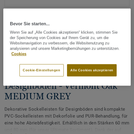
Bevor Sie starten...
Wenn Sie auf „Alle Cookies akzeptieren“ klicken, stimmen Sie
der Speicherung von Cookies auf Ihrem Gerät zu, um die
Websitenavigation zu verbessern, die Websitenutzung zu
analysieren und unsere Marketingbemühungen zu unterstützen.
Alle Designs anzeigen (200)
Cookies
Tarkett Zubehör Komplettsortiment
|
Sockelleisten
Cookie-Einstellungen
Alle Cookies akzeptieren
Dekorative Sockelleisten für
Designböden - Vermont Oak
MEDIUM GREY
Dekorative Sockelleisten für Designböden sind kompakte
PVC-Sockelleisten mit Dekorfolie und PUR-Behandlung, für
eine hohe Abriebfestigkeit. Erhältlich in den Stärken 60 mm
und 80 mm (für unser Ultimate Sortiment). Dank der auf