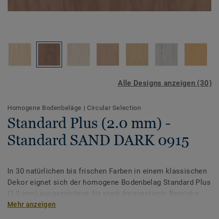
Alle Designs anzeigen (30)
Homogene Bodenbeläge
|
Circular Selection
Standard Plus (2.0 mm) -
Standard SAND DARK 0915
In 30 natürlichen bis frischen Farben in einem klassischen
Dekor eignet sich der homogene Bodenbelag Standard Plus
(2,0 mm) ausgezeichnet für stark frequentierte Bereiche.
Standard Plus ist mit der PUR-Oberflächenvergütung für
Mehr anzeigen
einen verbesserten Schutz und eine einfache Pflege