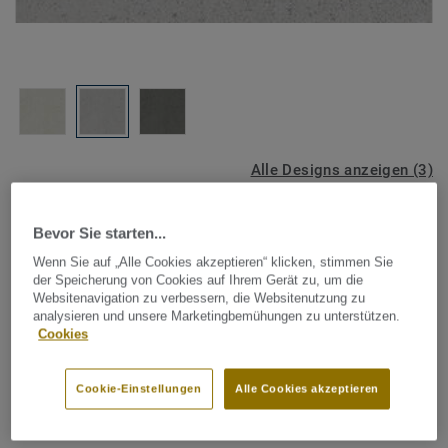
Alle Designs anzeigen (3)
Indoor Sportböden
Bevor Sie starten...
Touchdown - Touchdown
Wenn Sie auf „Alle Cookies akzeptieren“ klicken, stimmen Sie
COOL GREY
der Speicherung von Cookies auf Ihrem Gerät zu, um die
Websitenavigation zu verbessern, die Websitenutzung zu
analysieren und unsere Marketingbemühungen zu unterstützen.
Touchdown ist ein PVC-Hallenschutzbelag im
Cookies
Rollenformat, um Sporthallen vorübergehend für
Ausstellungen oder andere Veranstaltungen nutzen zu
Cookie-Einstellungen
Alle Cookies akzeptieren
können. Eine kosteneffiziente Bodenbelagslösung für den
Mehr anzeigen
Schutz von Böden in stark frequentierten Bereichen und
gegenüber leichten Gewichten.