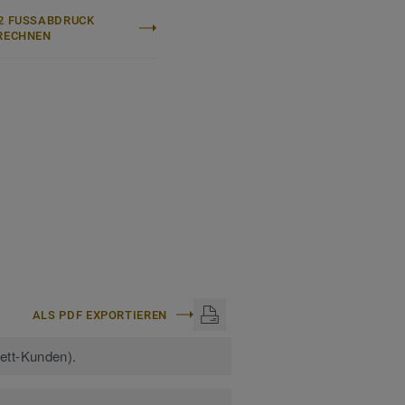
hren:
Sicherheitsbeläge
2 FUSSABDRUCK B
ECHNEN
ALS PDF EXPORTIEREN
kett-Kunden).