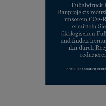
Fußabdruck 
Bauprojekts reduz
unserem CO2-R
ermitteln Si
ökologischen Fu
und finden heraus
ihn durch Rec
reduziere
CO2 FUSSABDRUCK BERE