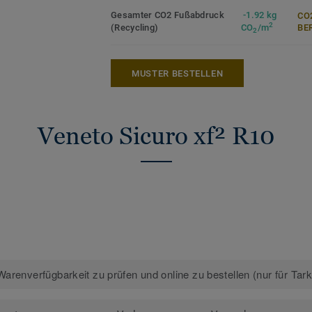
Mehr über unsere Sicherheitsbeläge erfa
Gesamter CO2 Fußabdruck
-1.92 kg
CO
2
(Recycling)
CO
/m
ER
2
MUSTER BESTELLEN
Veneto Sicuro xf² R10
arenverfügbarkeit zu prüfen und online zu bestellen (nur für Tar