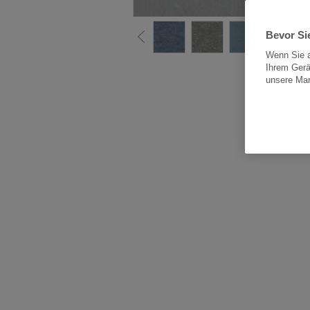
Bevor Sie
Wenn Sie a
Ihrem Gerä
Alle
unsere Ma