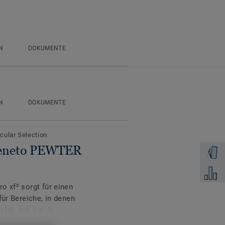
N
DOKUMENTE
N
DOKUMENTE
rcular Selection
 Veneto PEWTER
Muster 
Zum Ver
o xf² sorgt für einen
für Bereiche, in denen
ist, wie u.a. in
raditionelle Marmor