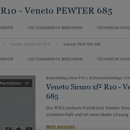
 R10
- Veneto PEWTER 685
UBEHÖR
CO2 FUSSABDRUCK BERECHNEN
TECHNISCHE DATE
Veneto Sicuro xf² R10
Veneto PEWTER 685
UBEHÖR
CO2 FUSSABDRUCK BERECHNEN
TECHNISCHE DATE
Bodenbelag ohne PVC
|
Sicherheitsbeläge
|
Ci
Raumplaner
Veneto Sicuro xf² R10 -
685
Die R10-Linoleum Kollektion Veneto Sicur
sicheren Halt und ist eine ideale Lösung 
eine erhöhte Rutschhemmung erforderlich 
Mehr anzeigen
Eingangsbereichen. Das klassische und t