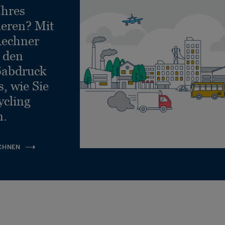
Ihres
ieren? Mit
echner
e den
ßabdruck
, wie Sie
ycling
n.
CHNEN