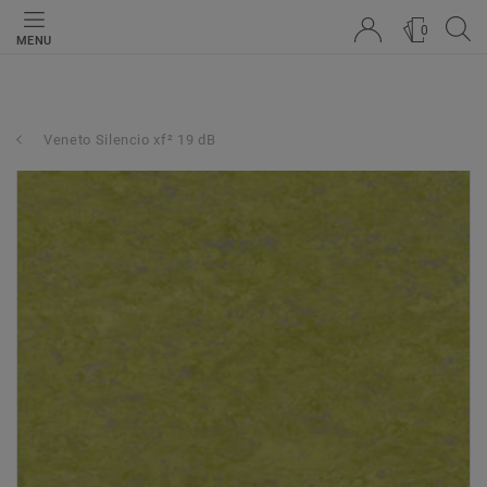
0
MENU
Veneto Silencio xf² 19 dB