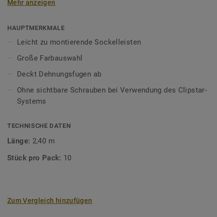
Mehr anzeigen
Holz "arbeitet", sollten Sie immer einen Abstand - eine
Dehnungsfuge - von 1,5 mm pro Meter Boden oder
mindestens 8–10 mm zwischen Boden und Wänden,
HAUPTMERKMALE
Schwellen, Rohren, Stufen, Kaminen, Steinböden usw.
Leicht zu montierende Sockelleisten
einhalten. Die Dehnungsfuge kann durch Sockelleisten,
Große Farbauswahl
Profile oder Heizkörperrosetten verdeckt werden.Holz ist
ein Naturprodukt. Abweichungen in Farbe und Struktur sind
Deckt Dehnungsfugen ab
möglich.
Ohne sichtbare Schrauben bei Verwendung des Clipstar-
Systems
TECHNISCHE DATEN
Länge:
2,40 m
Stück pro Pack:
10
Zum Vergleich hinzufügen