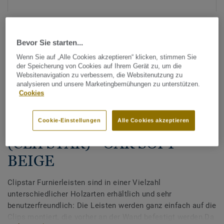
Bevor Sie starten...
Wenn Sie auf „Alle Cookies akzeptieren“ klicken, stimmen Sie
der Speicherung von Cookies auf Ihrem Gerät zu, um die
Websitenavigation zu verbessern, die Websitenutzung zu
Alle Designs anzeigen (27)
analysieren und unsere Marketingbemühungen zu unterstützen.
Cookies
Tarkett Zubehör Komplettsortiment
|
Sockelleisten
Sockelleisten für Parkett
Cookie-Einstellungen
Alle Cookies akzeptieren
(CLIPSTAR) - OAK SOFT
BEIGE
Clipstar Furnierleisten sind in einer Vielzahl
unterschiedlicher Holzarten erhältlich und sehr
benutzerfreundlich: Die Leisten werden ganz einfach auf die
Clips montiert, die vorher an der Wand befestigt werden.Da