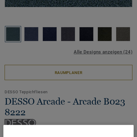
Alle Designs anzeigen (24)
RAUMPLANER
DESSO Teppichfliesen
DESSO Arcade - Arcade B023
8222