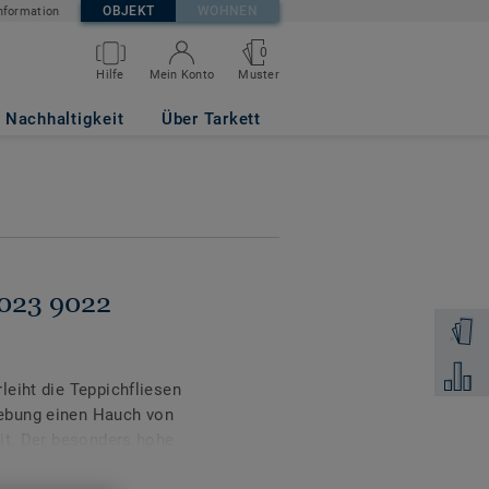
OBJEKT
WOHNEN
nformation
0
Muster
Hilfe
Mein Konto
Nachhaltigkeit
Über Tarkett
B023 9022
Muster 
Zum Ver
eiht die Teppichfliesen
ebung einen Hauch von
eit. Der besonders hohe
liche Atmosphäre und