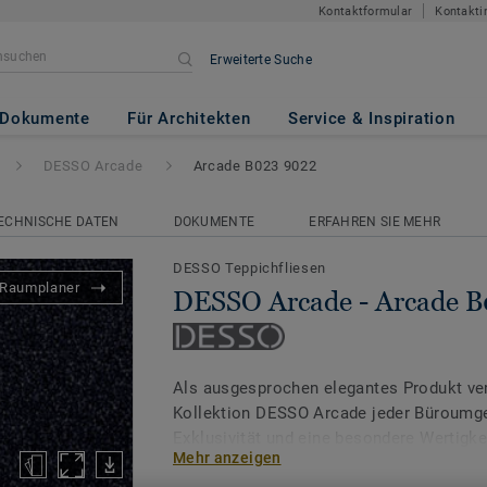
Kontaktformular
Kontakti
Erweiterte Suche
Arcade B023 9022
Dokumente
Für Architekten
Service & Inspiration
DESSO Arcade
Arcade B023 9022
ECHNISCHE DATEN
DOKUMENTE
ERFAHREN SIE MEHR
DESSO Teppichfliesen
Raumplaner
DESSO Arcade - Arcade 
Als ausgesprochen elegantes Produkt verl
Kollektion DESSO Arcade jeder Büroumg
Exklusivität und eine besondere Wertigk
Mehr anzeigen
Flor verleiht Objektbereichen eine wohn