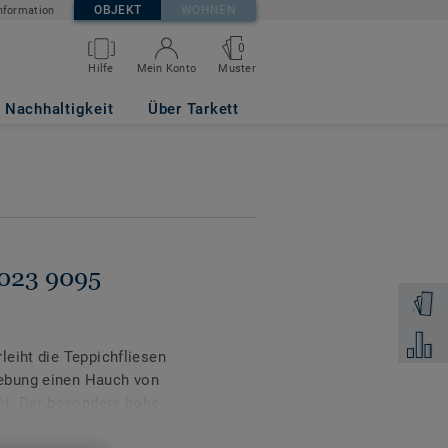
OBJEKT
WOHNEN
nformation
0
Muster
Hilfe
Mein Konto
Nachhaltigkeit
Über Tarkett
B023 9095
Muster 
Zum Ver
eiht die Teppichfliesen
ebung einen Hauch von
eit. Der besonders hohe
liche Atmosphäre und