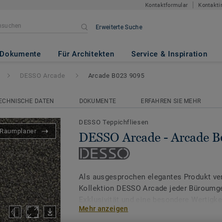
Kontaktformular
Kontakti
Erweiterte Suche
Arcade B023 9095
Dokumente
Für Architekten
Service & Inspiration
DESSO Arcade
Arcade B023 9095
ECHNISCHE DATEN
DOKUMENTE
ERFAHREN SIE MEHR
DESSO Teppichfliesen
Raumplaner
DESSO Arcade - Arcade 
Als ausgesprochen elegantes Produkt verl
Kollektion DESSO Arcade jeder Büroumg
Exklusivität und eine besondere Wertigk
Mehr anzeigen
Flor verleiht Objektbereichen eine wohn