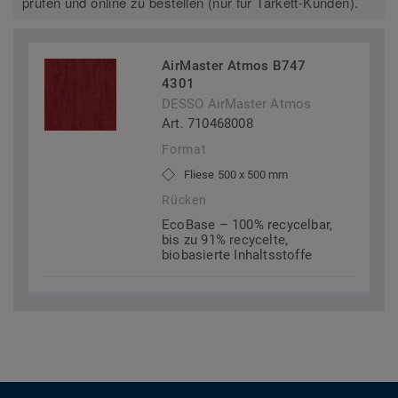
prüfen und online zu bestellen (nur für Tarkett-Kunden).
AirMaster Atmos B747
4301
DESSO AirMaster Atmos
Art. 710468008
Format
Fliese 500 x 500 mm
Rücken
EcoBase – 100% recycelbar,
bis zu 91% recycelte,
biobasierte Inhaltsstoffe