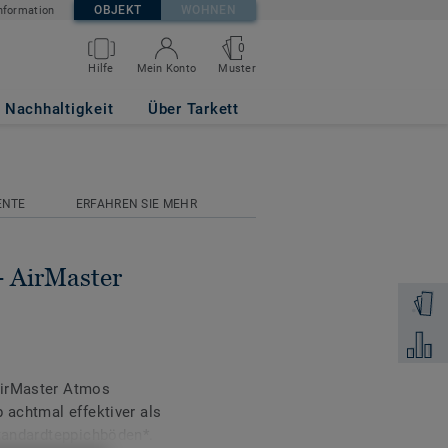
OBJEKT
WOHNEN
nformation
0
Muster
Hilfe
Mein Konto
 9505
Nachhaltigkeit
Über Tarkett
ENTE
ERFAHREN SIE MEHR
 AirMaster
Muster 
Zum Ver
AirMaster Atmos
 achtmal effektiver als
Standardteppichböden*.