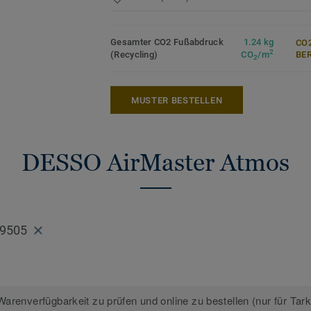
Teppichfliesen
*Basierend auf dem GUI-Testbericht Air
Gesamter CO2 Fußabdruck
1.24 kg
CO2
mit DESSO AirMaster® im Vergleich zu e
2
(Recycling)
CO
/m
ER
2
Standardboden und zu einem strukturiert
Schlingenteppichboden (Medianwerte).
MUSTER BESTELLEN
DESSO AirMaster Atmos
 9505
arenverfügbarkeit zu prüfen und online zu bestellen (nur für Tar