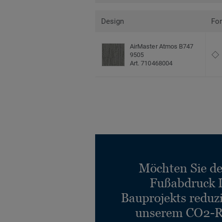
Design
Fo
AirMaster Atmos B747
9505
Art. 710468004
Möchten Sie d
Fußabdruck 
Bauprojekts reduz
unserem CO2-R