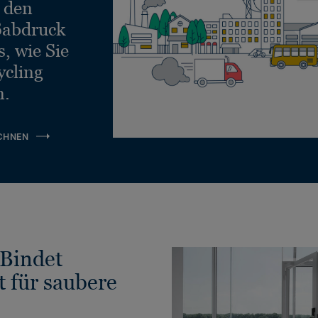
e den
ßabdruck
, wie Sie
ycling
n.
CHNEN
Bindet
t für saubere