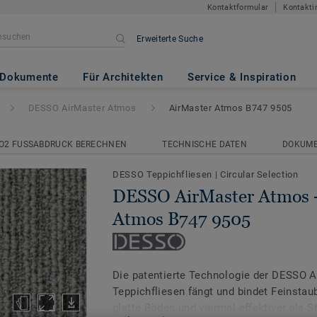
Kontaktformular
Kontakti
Erweiterte Suche
 Atmos
- AirMaster Atmos B747
Dokumente
Für Architekten
Service & Inspiration
DESSO AirMaster Atmos
AirMaster Atmos B747 9505
O2 FUSSABDRUCK BERECHNEN
TECHNISCHE DATEN
DOKUM
DESSO Teppichfliesen
|
Circular Selection
DESSO AirMaster Atmos -
Atmos B747 9505
Die patentierte Technologie der DESSO 
Teppichfliesen fängt und bindet Feinstaub
glatte Böden und viermal effektiver als 