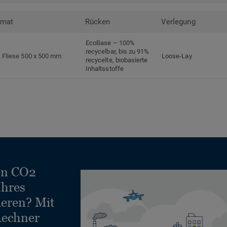
rmat
Rücken
Verlegung
EcoBase – 100%
recycelbar, bis zu 91%
Fliese 500 x 500 mm
Loose-Lay
recycelte, biobasierte
Inhaltsstoffe
en CO2
Ihres
ieren? Mit
echner