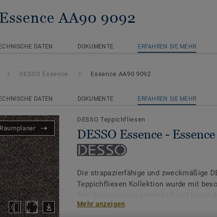
 Essence AA90 9092
ECHNISCHE DATEN
DOKUMENTE
ERFAHREN SIE MEHR
DESSO Essence
Essence AA90 9092
ECHNISCHE DATEN
DOKUMENTE
ERFAHREN SIE MEHR
DESSO Teppichfliesen
Raumplaner
DESSO Essence - Essenc
Die strapazierfähige und zweckmäßige 
Teppichfliesen Kollektion wurde mit be
ihre Vielseitigkeit entwickelt und bildet 
Mehr anzeigen
eine Auswahl an vier Teppichfliesen Koll