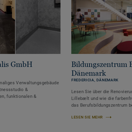
talis GmbH
Bildungszentrum E
Dänemark
FREDERICIA,
DÄNEMARK
emaliges Verwaltungsgebäude
tnessstudio &
Lesen Sie über die Renovier
n, funktionalen &
Lillebælt und wie die farben
das Berufsbildungszentrum b
LESEN SIE MEHR