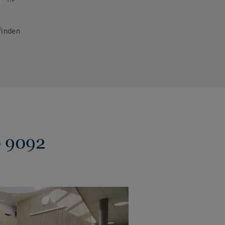
TIF
finden
0 9092