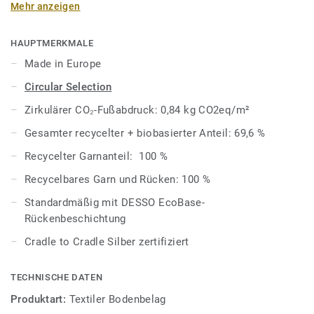
Mehr anzeigen
gelungene Verbindung von Design und Funktionalität zu
einem attraktiven Preis und bietet zugleich umfassende
gestalterische Freiheit für moderne Innenräume.
HAUPTMERKMALE
Made in Europe
Die Level-Loop-Struktur sorgt für ein ruhiges,
Circular Selection
gleichmäßiges Erscheinungsbild und gibt Planerinnen und
Planern Sicherheit bei der Kombination von Farben. Ob
Zirkulärer CO₂-Fußabdruck: 0,84 kg CO2eq/m²
durch subtile Zonierungen, tonale Übergänge oder
Gesamter recycelter + biobasierter Anteil: 69,6 %
ausdrucksstärkere Verlegekonzepte – Stratos eignet sich
gleichermaßen für harmonische Ton‑in‑Ton‑Gestaltungen
Recycelter Garnanteil: 100 %
wie für dynamischere Bodenlayouts in Büros,
Recycelbares Garn und Rücken: 100 %
Besprechungsräumen und Bildungsumgebungen.
Standardmäßig mit DESSO EcoBase-
DESSO Stratos ist standardmäßig mit unserem EcoBase-
Rückenbeschichtung
Rücken ausgestattet und Teil unserer
Cradle to Cradle Silber zertifiziert
TECHNISCHE DATEN
Produktart:
Textiler Bodenbelag