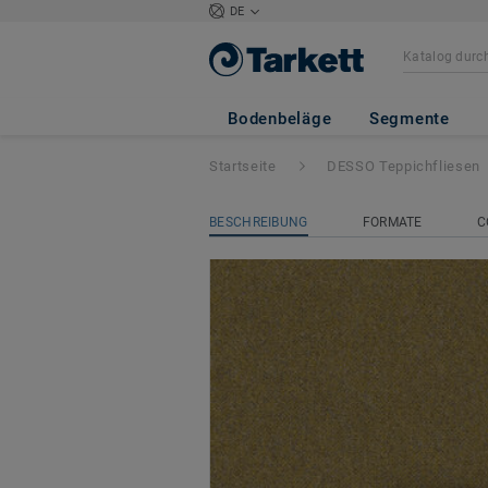
DE
DESSO Stratos
- 
Bodenbeläge
Segmente
Startseite
DESSO Teppichfliesen
BESCHREIBUNG
FORMATE
C