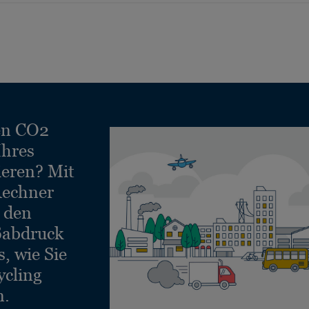
en CO2
Ihres
ieren? Mit
echner
e den
ßabdruck
, wie Sie
ycling
n.