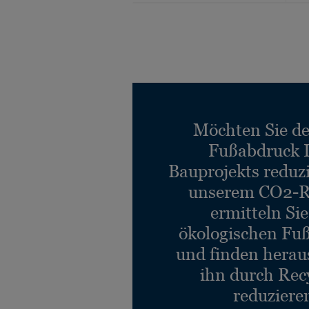
Möchten Sie d
Fußabdruck 
Bauprojekts reduz
unserem CO2-R
ermitteln Si
ökologischen Fu
und finden heraus
ihn durch Rec
reduziere