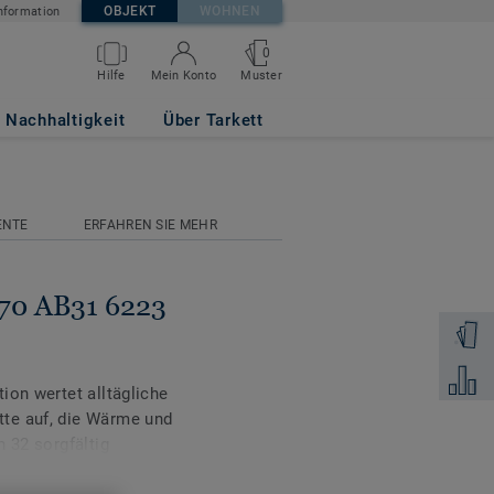
OBJEKT
WOHNEN
nformation
0
Muster
Hilfe
Mein Konto
Nachhaltigkeit
Über Tarkett
ENTE
ERFAHREN SIE MEHR
570 AB31 6223
Muster 
Zum Ver
ion wertet alltägliche
te auf, die Wärme und
n 32 sorgfältig
ie gelungene Verbindung