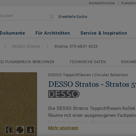
Kontaktformular
Kontakti
Erweiterte Suche
Stratos 570 AB31 6223
Dokumente
Für Architekten
Service & Inspiration
DESSO Stratos
Stratos 570 AB31 6223
O2 FUSSABDRUCK BERECHNEN
TECHNISCHE DATEN
DOKUM
DESSO Teppichfliesen
|
Circular Selection
DESSO Stratos - Stratos 
Die DESSO Stratos Teppichfliesen-Kollekt
Räume mit einer ausgewogenen Farbpalet
Komfort vermittelt. Mit einer Auswahl vo
Mehr anzeigen
abgestimmten Farben steht Stratos für d